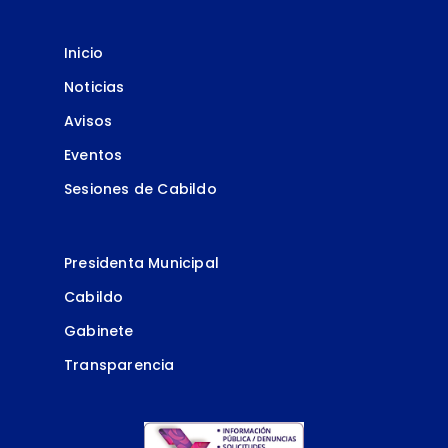
Procedimientos
de las
Inicio
Dependencias
Noticias
y Organos
Auxiliares del H.
Avisos
Ayuntamiento
Eventos
de San Andres
Sesiones de Cabildo
Cholula
Ver
documento
LINEAMIENTOS
Presidenta Municipal
PARA LA
Cabildo
PROMOCIÓN Y
Gabinete
OPERACIÓN DE
LA
Transparencia
CONTRALORÍA
SOCIAL EN EL H.
AYUNTAMIENTO