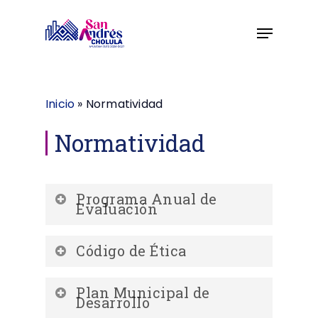
Skip
to
main
content
Inicio
»
Normatividad
Normatividad
Programa Anual de
Evaluación
Código de Ética
Programa Anual de Evaluación
Plan Municipal de
Código de Ética
Desarrollo