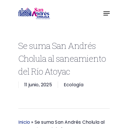
Skip
to
main
content
Se suma San Andrés
Cholula al saneamiento
del Río Atoyac
11 junio, 2025
Ecología
Inicio
»
Se suma San Andrés Cholula al