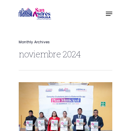
Skip
to
main
content
Monthly Archives
noviembre 2024
0