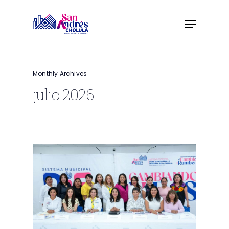
Skip
to
main
content
Monthly Archives
julio 2026
0