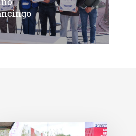
ino
ancingo