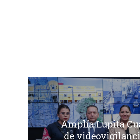
Amplía Lupita Cu
de videovigilanc