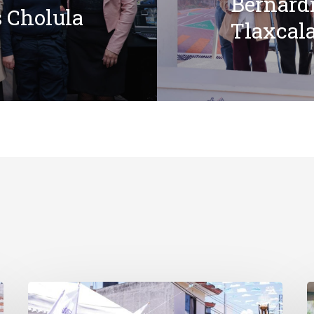
Bernard
 Cholula
Tlaxcal