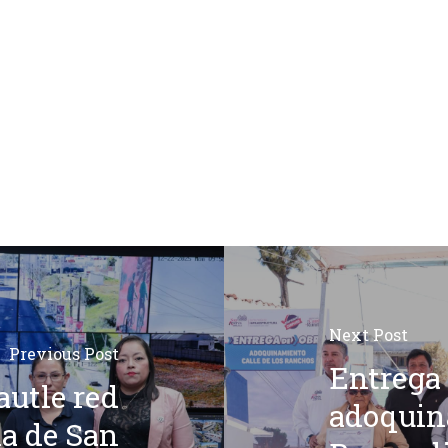
Next Post
Previous Post
Entrega 
autle red
adoquin
ia de San