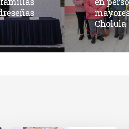
 familias
en perso
dreseñas
mayores
Cholula