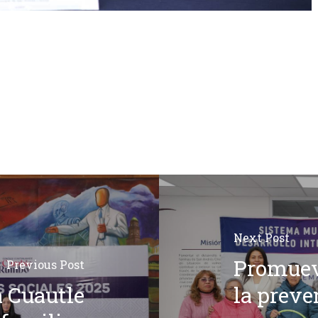
Next Post
Promuev
Previous Post
 Cuautle
la preve