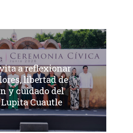
vita a reflexionar
lores, libertad de
n y cuidado del
 Lupita Cuautle