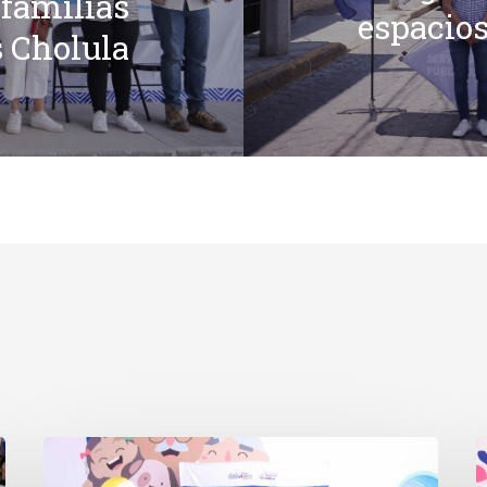
 familias
espacios
 Cholula