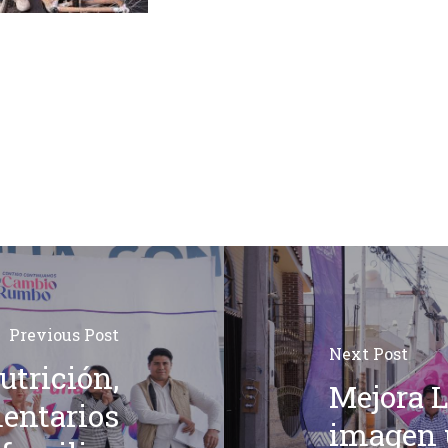
Previous Post
Next Post
utrición,
Mejora L
entarios
imagen 