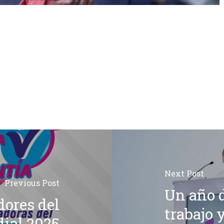
Next Post
Previous Post
Un año d
dores del
trabajo 
dial 2025