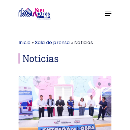
Skip
to
main
content
Inicio
»
Sala de prensa
»
Noticias
Noticias