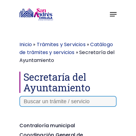
Skip
to
main
content
Inicio
»
Trámites y Servicios
»
Catálogo
de trámites y servicios
»
Secretaría del
Ayuntamiento
Secretaría del
Ayuntamiento
Search
for:
Contraloría municipal
Coordinación General de