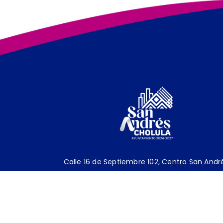
Calle 16 de Septiembre 102, Centro San Andr
Cholula, 72810 San Andrés Cholula, Pue.
Tel
2224037000