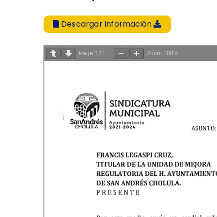
Descargar información
Page
1
/
1
Zoom
100%