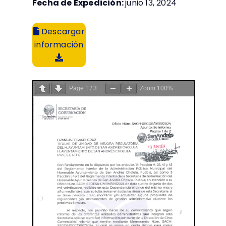
Fecha de Expedición:
junio 13, 2024
Descargar
información
Page
1
/
3
Zoom
100%